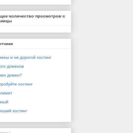
щее·количество·просмотров·с
аницы
етчики
ены и не дорогой хостинг
ого доменов
жен домен?
робуйте хостинг
злимит
чный
роший хостинг