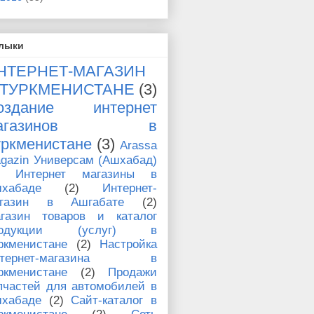
лыки
НТЕРНЕТ-МАГАЗИН
 ТУРКМЕНИСТАНЕ
(3)
оздание интернет
магазинов в
уркменистане
(3)
Arassa
gazin Универсам (Ашхабад)
Интернет магазины в
хабаде
(2)
Интернет-
агазин в Ашгабате
(2)
газин товаров и каталог
родукции (услуг) в
ркменистане
(2)
Настройка
нтернет-магазина в
ркменистане
(2)
Продажи
пчастей для автомобилей в
хабаде
(2)
Сайт-каталог в