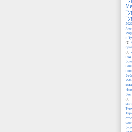
Ту
М
Ту
Ту
202
Акци
Mag
в Т
(1)
про
(1)
под
Бри
наш
нов
Веб
МАР
кат
Ин
Выс
(1)
маг
Тур
Тур
стр
фото
Биз
Доб