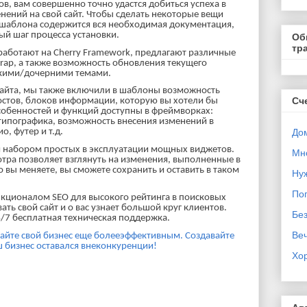
в, вам совершенно точно удастся добиться успеха в
енений на свой сайт. Чтобы сделать некоторые вещи
 шаблона содержится вся необходимая документация,
ый шаг процесса установки.
Об
тр
работают на Cherry Framework, предлагают различные
rap, а также возможность обновления текущего
скими/дочерними темами.
сайта, мы также включили в шаблоны возможность
Сч
остов, блоков информации, которую вы хотели бы
собенностей и функций доступны в фреймворках:
 типографика, возможность внесения изменений в
Дом
, футер и т.д.
я набором простых в эксплуатации мощных виджетов.
Мн
тра позволяет взглянуть на изменения, выполненные в
 вы меняете, вы сможете сохранить и оставить в таком
Ну
Поп
кционалом SEO для высокого рейтинга в поисковых
ть свой сайт и о вас узнает большой круг клиентов.
Бе
4/7 бесплатная техническая поддержка.
Ве
айте свой бизнес еще болееэффективным. Создавайте
ш бизнес оставался внеконкуренции!
Хо