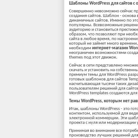
Шаблоны WordPress для сайтов с
Совершенно невозможно сейчас пр
создания сайтов. Шаблон - основа 
динамичных сайтов. Именно по эт
популярны. Всевозможные решения
аудиторию и становиться престиж
образом, что позволяют при необ
сайта в любое время, по настроени
который не займет много времени,
необходим
интернет-магазин Wor
неограничен возможностями созда
themes под этот движок.
Сейчас в сети представлено множе
скачать и установить на собственны
премиум темы для WordPress разра
готовых шаблонов для сайтов Temp
насчитывающая тысячи таких диза
пользователям решений для сайто
WordPress templates создаются дл
Темы WordPress, которым нет ра
Итак, шаблоны WordPress - это го
контентом, используемой для веде
электронной коммерции. Эти шабл
проекта с нуля или модернизации 
Принимая во внимание все потреб
производство лучших решений для 