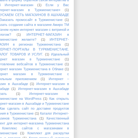
й Интернет-магазин
(1)
Если у Вас
тернет-магазин в Туркменистане»
(1)
УСКАЕМ СЕТЬ МАГАЗИНОВ В АШХАБАДЕ
Заказать промосайт в Туркменистане
(1)
азать создание сайта в магазине Амиро ТМ
Зачем нужен интернет магазин с витриной и
алогом?
(1)
ИНТЕРНЕТ-МАГАЗИН в
кменистане желаете?
(1)
ИНТЕРНЕТ-
АЗИН в регионах Туркменистана
(1)
ТЕРНЕТ-ПОРТАЛЫ В ТУРКМЕНИСТАНЕ.
АЛОГ ТОВАРОВ И УСЛУГ.
(1)
Идеальный
ернет магазин в Туркменистане
(1)
отовление вебсайтов в Туркменистане
(1)
ернет магазин Туркменистана в Облаке
(1)
ернет магазин в Туркменистане с
ильным приложением
(1)
Интернет –
азин в Ашхабаде
(1)
Интернет-магазин в
абаде
(1)
Интернет-магазин в Ашхабаде
зать
(1)
Интернет-магазин в
кменистане на WordPress
(1)
Как открыть
ернет-магазин в Ашхабаде и Туркменистане
Как сделать сайт по доставке продуктов
ания в Туркменистане
(1)
Каталог Интернет-
азинов Туркменистана
(1)
Качественный
тент для интернет-магазина Туркменистана
Комплекс сайтов с магазинами в
кменистане
(1)
Комплект для раскрутки
уг и товаров
(1)
Компьютерный интернет