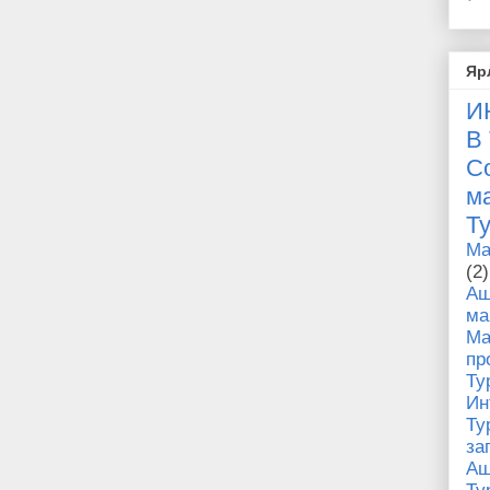
Яр
И
В
С
Т
Ma
(2)
Аш
м
Ма
п
Ту
И
Ту
за
Аш