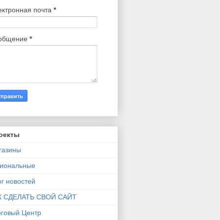
ектронная почта
*
общение
*
оекты
газины
гиональные
г новостей
К СДЕЛАТЬ СВОЙ САЙТ
рговый Центр