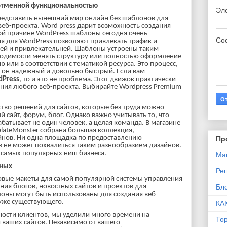
 отменной функциональностью
Эл
едставить нынешний мир онлайн без шаблонов для
веб-проекта. Word press дарит возможность создания
ой причине WordPress шаблоны сегодня очень
Со
 для WordPress позволяют привлекать трафик и
ней и привлекательней. Шаблоны устроены таким
ходимости менять структуру или полностью оформление
ю или в соответствии с тематикой ресурса. Это процесс,
 он надежный и довольно быстрый. Если вам
dPress
, то и это не проблема. Этот движок практически
ния любого веб-проекта. Выбирайте Wordpress Premium
ство решений для сайтов, которые без труда можно
й сайт, форум, блог. Однако важно учитывать то, что
батывает не один человек, а целая команда. В магазине
lateMonster собрана большая коллекция,
йнов. Ни одна площадка по предоставлению
Пр
в не может похвалиться таким разнообразием дизайнов.
я самых популярных ниш бизнеса.
Ма
вных
Ре
товые макеты для самой популярной системы управления
ния блогов, новостных сайтов и проектов для
Бло
оны могут быть использованы для создания веб-
уже существующего.
КА
ности клиентов, мы уделили много времени на
То
ваших сайтов. Независимо от вашего