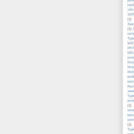
сво
«Ин
ЗАП
(1)
Зак
(1)
кат
Тур
МАГ
ИН
КАТ
инт
Изг
Инт
Инт
моб
маг
Ашх
зака
Тур
инт
(1)
пит
маг
кон
(1)
Тур
усл