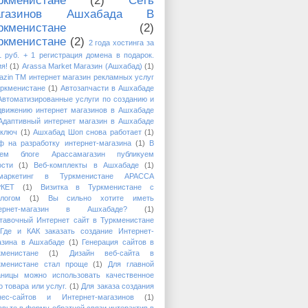
ркменистане
(2)
Сеть
агазинов Ашхабада В
ркменистане
(2)
ркменистане
(2)
2 года хостинга за
1 руб. + 1 регистрация домена в подарок.
я!
(1)
Arassa Market Магазин (Ашхабад)
(1)
azin TM интернет магазин рекламных услуг
уркменистане
(1)
Автозапчасти в Ашхабаде
Автоматизированные услуги по созданию и
движению интернет магазинов в Ашхабаде
Адаптивный интернет магазин в Ашхабаде
 ключ
(1)
Ашхабад Шоп снова работает
(1)
ф на разработку интернет-магазина
(1)
В
ем блоге Арассамагазин публикуем
ости
(1)
Веб-комплекты в Ашхабаде
(1)
маркетинг в Туркменистане АРАССА
КЕТ
(1)
Визитка в Туркменистане с
алогом
(1)
Вы сильно хотите иметь
тернет-магазин в Ашхабаде?
(1)
тавочный Интернет сайт в Туркменистане
Где и КАК заказать создание Интернет-
азина в Ашхабаде
(1)
Генерация сайтов в
кменистане
(1)
Дизайн веб-сайта в
кменистане стал проще
(1)
Для главной
аницы можно использовать качественное
 товара или услуг.
(1)
Для заказа создания
нес-сайтов и Интернет-магазинов
(1)
авьте в форму обратной связи интерактив в