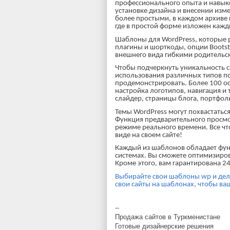
профессионального опыта и навыко
установке дизайна и внесении изм
более простыми, в каждом архиве
где в простой форме изложен кажд
Шаблоны для WordPress, которые 
плагины и шорткоды, опции Bootst
внешнего вида гибкими родитель
Чтобы подчеркнуть уникальность 
использования различных типов п
продемонстрировать. Более 100 о
настройка логотипов, навигация и
слайдер, страницы блога, портфолио
Темы WordPress могут похвастатьс
Функция предварительного просмо
режиме реального времени. Все что
виде на своем сайте!
Каждый из шаблонов обладает фун
системах. Вы сможете оптимизирова
Кроме этого, вам гарантирована 2
Выбирайте свои шаблоны wp и дел
свои сайты на шаблонах, чтобы ва
--
Продажа сайтов в Туркменистане
Готовые дизайнерские решения