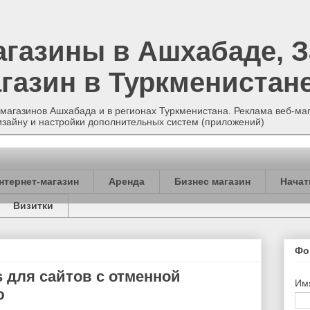
агазины в Ашхабаде, З
газин в Туркменистан
магазинов Ашхабада и в регионах Туркменистана. Реклама веб-маг
изайну и настройки дополнительных систем (приложений)
нтернет-магазин
Аренда
Бизнес магазин
Начат
Визитки
Фо
для сайтов с отменной
Им
ю