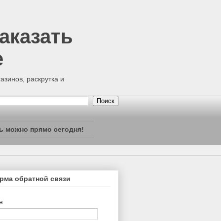
аказать
е
азинов, раскрутка и
ь можно прямо сегодня!
рма обратной связи
я