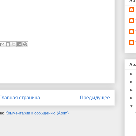
Ав
Ар
►
►
►
Главная страница
Предыдущее
►
▼
на:
Комментарии к сообщению (Atom)