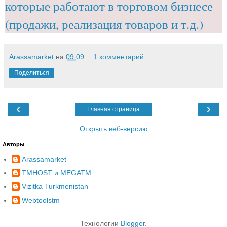
которые работают в торговом бизнесе
(продажи, реализация товаров и т.д.)
Arassamarket
на
09:09
1 комментарий:
Поделиться
‹
›
Главная страница
Открыть веб-версию
Авторы
Arassamarket
TMHOST и MEGATM
Vizitka Turkmenistan
Webtoolstm
Технологии
Blogger
.