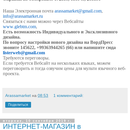
Наша Электронная почта
arassamarket
@
gmail
.
com
,
info
@
arassamarket
.
ru
Связаться с нами можно через Вебсайты
www
.
glebtm
.
com
,
Есть возможность Индивидуального и Эксклюзивного
дизайна.
По вопросу настройки нового дизайна на ВордПресс
звоните 145622, +99363944265 (66) или напишите сюда
listerweb
@
gmail
.
com
Требуются переговоры.
Если требуется Вебсайт на нескольких языках, можем
переговорить и тогда озвучим цены для мульти язычного веб-
проекта.
Arassamarket
на
08:53
1 комментарий:
Поделиться
вторник, 10 сентября 2019 г.
ИНТЕРНЕТ-МАГАЗИН в