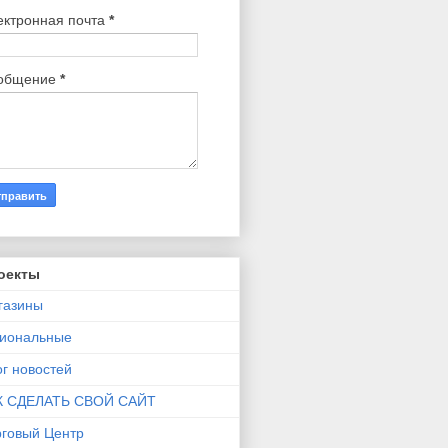
ектронная почта
*
общение
*
оекты
газины
гиональные
г новостей
К СДЕЛАТЬ СВОЙ САЙТ
рговый Центр