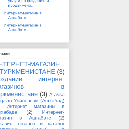
услуги по созданию и
продвижени...
Интернет-магазин в
Ашгабате
Интернет-магазин в
Ашгабате
лыки
НТЕРНЕТ-МАГАЗИН
 ТУРКМЕНИСТАНЕ
(3)
оздание интернет
магазинов в
уркменистане
(3)
Arassa
gazin Универсам (Ашхабад)
Интернет магазины в
хабаде
(2)
Интернет-
агазин в Ашгабате
(2)
газин товаров и каталог