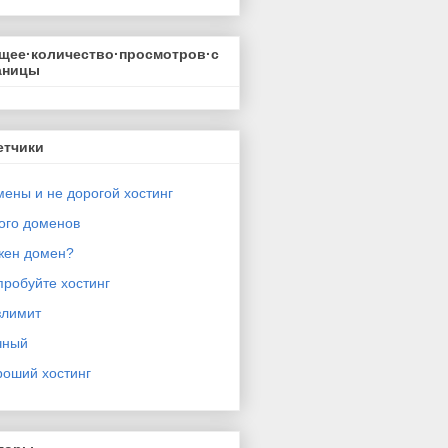
щее·количество·просмотров·с
аницы
етчики
ены и не дорогой хостинг
ого доменов
жен домен?
робуйте хостинг
злимит
чный
роший хостинг