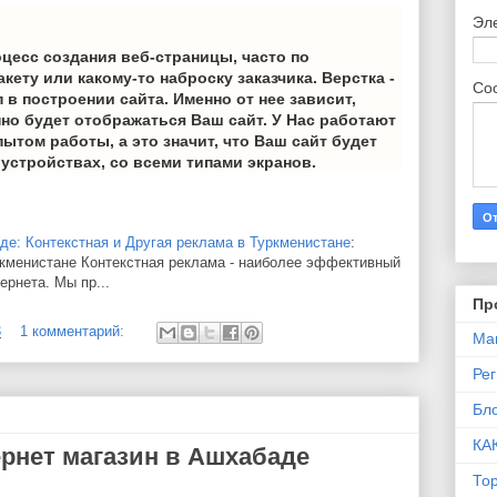
Эл
оцесс создания веб-страницы, часто по
ету или какому-то наброску заказчика. Верстка -
Со
в построении сайта. Именно от нее зависит,
нно будет отображаться Ваш сайт. У Нас работают
том работы, а это значит, что Ваш сайт будет
устройствах, со всеми типами экранов.
де: Контекстная и Другая реклама в Туркменистане
:
ркменистане Контекстная реклама - наиболее эффективный
ернета. Мы пр...
Пр
3
1 комментарий:
Ма
Ре
Бло
КА
рнет магазин в Ашхабаде
То