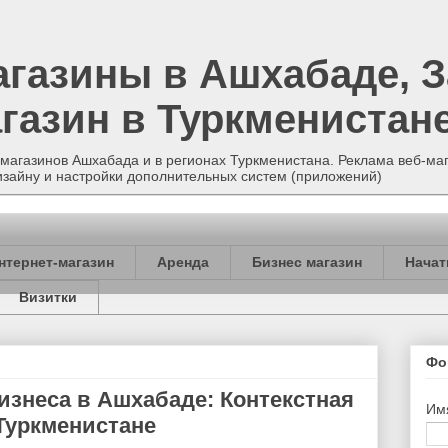
агазины в Ашхабаде, З
газин в Туркменистан
магазинов Ашхабада и в регионах Туркменистана. Реклама веб-маг
изайну и настройки дополнительных систем (приложений)
нтернет-магазин
Аренда
Бизнес магазин
Начат
Визитки
Фо
изнеса в Ашхабаде: Контекстная
Им
 Туркменистане