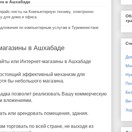
ин в Ашхабаде
прайс-листы на Компьютерную технику, электронно-
Об
у для дома и офиса.
тр
редложения по компьютерным услугам в Туркменистане
Сч
магазины в Ашхабаде
Дом
Сайты или Интернет-магазины в Ашхабаде
Мн
огостоящий эффективный механизм для
Ну
отя бы небольшого магазина.
Поп
Бе
адка позволит реализовать Вашу коммерческую
и вложениями.
Ве
Хо
ать или арендовать помещения, здания.
м торговать по всей стране, не выходя из