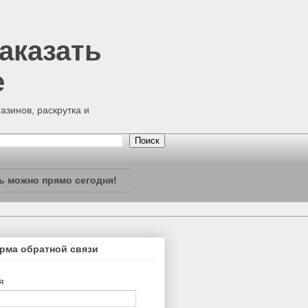
аказать
е
азинов, раскрутка и
ь можно прямо сегодня!
рма обратной связи
я