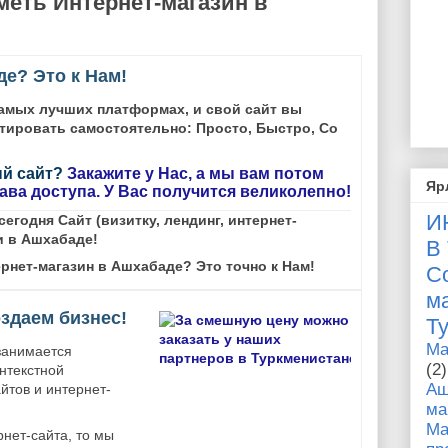
меть Интернет-магазин в
де? Это к Нам!
самых лучших платформах, и свой сайт вы
тировать самостоятельно: Просто, Быстро, Со
ый сайт?
Закажите у Нас, а мы вам потом
Яр
ава доступа. У Вас получится великолепно!
И
егодня Сайт (визитку, лендинг, интернет-
и в Ашхабаде!
В
рнет-магазин в Ашхабаде? Это точно к Нам!
С
здаем бизнес!
Т
Ma
занимается
(2)
нтекстной
Аш
йтов и интернет-
м
Ма
рнет-сайта, то мы