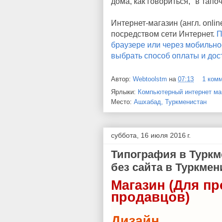
дома, как говориться, "в тапо
Интернет-магазин (англ. onli
посредством сети Интернет.
П
браузере или через мобильно
выбрать способ оплаты и дост
Автор:
Webtoolstm
на
07:13
1 ком
Ярлыки:
Компьютерный интернет ма
Место:
Ашхабад, Туркменистан
суббота, 16 июля 2016 г.
Типография в Туркм
без сайта в Туркмен
Магазин (Для п
продавцов)
Дизайн