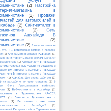
родукции (услуг) в
ркменистане
(2)
Настройка
нтернет-магазина в
ркменистане
(2)
Продажи
пчастей для автомобилей в
хабаде
(2)
Сайт-каталог в
ркменистане
(2)
Сеть
агазинов Ашхабада В
ркменистане
(2)
ркменистане
(2)
2 года хостинга за
1 руб. + 1 регистрация домена в подарок.
я!
(1)
Arassa Market Магазин (Ашхабад)
(1)
azin TM интернет магазин рекламных услуг
уркменистане
(1)
Автозапчасти в Ашхабаде
Автоматизированные услуги по созданию и
движению интернет магазинов в Ашхабаде
Адаптивный интернет магазин в Ашхабаде
 ключ
(1)
Ашхабад Шоп снова работает
(1)
ф на разработку интернет-магазина
(1)
В
ем блоге Арассамагазин публикуем
ости
(1)
Веб-комплекты в Ашхабаде
(1)
маркетинг в Туркменистане АРАССА
КЕТ
(1)
Визитка в Туркменистане с
алогом
(1)
Вы сильно хотите иметь
тернет-магазин в Ашхабаде?
(1)
тавочный Интернет сайт в Туркменистане