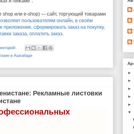
Ав
чках и пижаме".
ne shop или e-shop) — сайт, торгующий товарами
озволяет пользователям онлайн, в своём
е приложение, сформировать заказ на покупку,
авки заказа, оплатить заказ.
ментарий:
газин в Ашхабаде
Ар
►
►
►
енистане: Рекламные листовки
►
истане
►
рофессиональных
▼