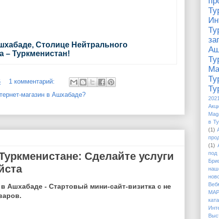
п
Ту
И
Ту
за
шхабаде, Столице Нейтрального
Аш
а – Туркменистан!
Ту
М
Ту
6
1 комментарий:
Ту
тернет-магазин в Ашхабаде?
202
Акци
Mag
в Т
(1)
про
(1)
под
 Туркменистане: Сделайте услуги
Бри
йста
наш
нов
Веб
в Ашхабаде - Стартовый мини-сайт-визитка с не
МАР
варов.
кат
Ин
Выс