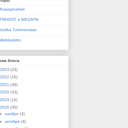
торы
Arassamarket
TMHOST и MEGATM
Vizitka Turkmenistan
Webtoolstm
хив блога
2023
(24)
2022
(16)
2021
(48)
2020
(33)
2019
(16)
2016
(35)
►
ноября
(4)
►
октября
(4)