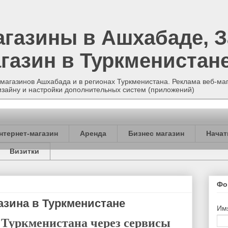
агазины в Ашхабаде, З
газин в Туркменистан
магазинов Ашхабада и в регионах Туркменистана. Реклама веб-маг
изайну и настройки дополнительных систем (приложений)
нтернет-магазин
Аренда
Бизнес магазин
Начат
Визитки
Фо
азина в Туркменистане
Им
 Туркменистана через сервисы