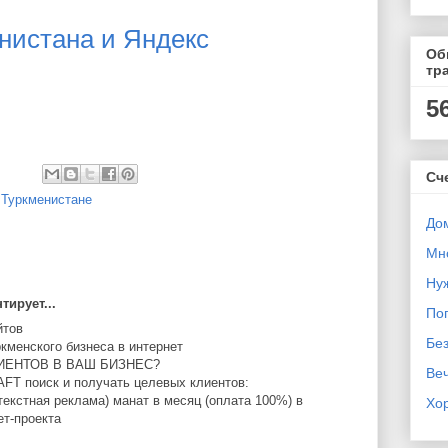
нистана и Яндекс
Об
тр
5
Сч
 Туркменистане
Дом
Мн
Ну
ирует...
Поп
йтов
Бе
менского бизнеса в интернет
ИЕНТОВ В ВАШ БИЗНЕС?
Ве
FT поиск и получать целевых клиентов:
текстная реклама) манат в месяц (оплата 100%) в
Хо
ет-проекта