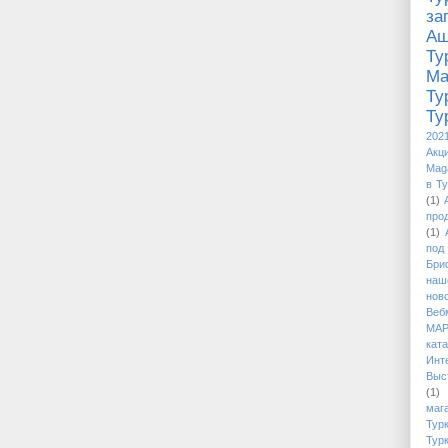
за
Аш
Ту
М
Ту
Ту
202
Акци
Mag
в Т
(1)
про
(1)
под
Бри
наш
нов
Веб
МАР
кат
Ин
Выс
(1)
маг
Тур
Тур