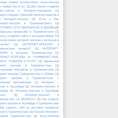
аницы можно использовать качественное
 товара или услуг.
(1)
Для заказа создания
нес-сайтов и Интернет-магазинов
(1)
авьте в форму обратной связи интерактив в
й Интернет-магазин
(1)
Если у Вас
тернет-магазин в Туркменистане»
(1)
УСКАЕМ СЕТЬ МАГАЗИНОВ В АШХАБАДЕ
Заказать промосайт в Туркменистане
(1)
азать создание сайта в магазине Амиро ТМ
Зачем нужен интернет магазин с витриной и
алогом?
(1)
ИНТЕРНЕТ-МАГАЗИН в
кменистане желаете?
(1)
ИНТЕРНЕТ-
АЗИН в регионах Туркменистана
(1)
ТЕРНЕТ-ПОРТАЛЫ В ТУРКМЕНИСТАНЕ.
АЛОГ ТОВАРОВ И УСЛУГ.
(1)
Идеальный
ернет магазин в Туркменистане
(1)
отовление вебсайтов в Туркменистане
(1)
ернет магазин Туркменистана в Облаке
(1)
ернет магазин в Туркменистане с
ильным приложением
(1)
Интернет –
азин в Ашхабаде
(1)
Интернет-магазин в
абаде
(1)
Интернет-магазин в Ашхабаде
зать
(1)
Интернет-магазин в
кменистане на WordPress
(1)
Как открыть
ернет-магазин в Ашхабаде и Туркменистане
Как сделать сайт по доставке продуктов
ания в Туркменистане
(1)
Каталог Интернет-
азинов Туркменистана
(1)
Качественный