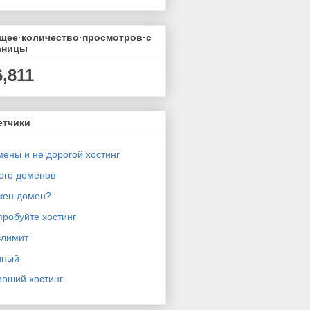
щее·количество·просмотров·с
аницы
6,811
етчики
ены и не дорогой хостинг
ого доменов
жен домен?
робуйте хостинг
злимит
чный
роший хостинг