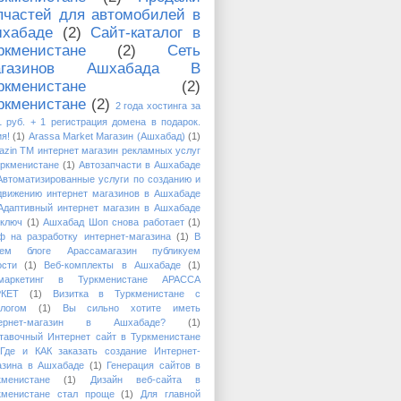
пчастей для автомобилей в
хабаде
(2)
Сайт-каталог в
ркменистане
(2)
Сеть
агазинов Ашхабада В
ркменистане
(2)
ркменистане
(2)
2 года хостинга за
1 руб. + 1 регистрация домена в подарок.
я!
(1)
Arassa Market Магазин (Ашхабад)
(1)
azin TM интернет магазин рекламных услуг
уркменистане
(1)
Автозапчасти в Ашхабаде
Автоматизированные услуги по созданию и
движению интернет магазинов в Ашхабаде
Адаптивный интернет магазин в Ашхабаде
 ключ
(1)
Ашхабад Шоп снова работает
(1)
ф на разработку интернет-магазина
(1)
В
ем блоге Арассамагазин публикуем
ости
(1)
Веб-комплекты в Ашхабаде
(1)
маркетинг в Туркменистане АРАССА
КЕТ
(1)
Визитка в Туркменистане с
алогом
(1)
Вы сильно хотите иметь
тернет-магазин в Ашхабаде?
(1)
тавочный Интернет сайт в Туркменистане
Где и КАК заказать создание Интернет-
азина в Ашхабаде
(1)
Генерация сайтов в
кменистане
(1)
Дизайн веб-сайта в
кменистане стал проще
(1)
Для главной