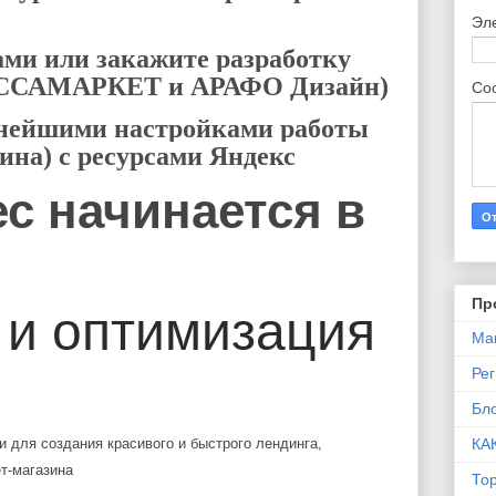
Эл
ами или закажите разработку
РАССАМАРКЕТ и АРАФО Дизайн)
Со
нейшими настройками работы
ина) с ресурсами Яндекс
с начинается в
Пр
 и оптимизация
Ма
Ре
Бло
и для создания красивого и быстрого лендинга,
КА
ет-магазина
То