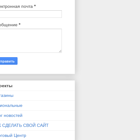
ектронная почта
*
общение
*
оекты
газины
гиональные
г новостей
К СДЕЛАТЬ СВОЙ САЙТ
рговый Центр