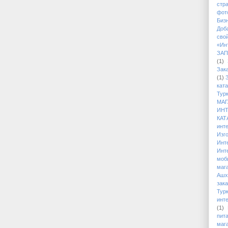
стр
фото
Биз
Доб
сво
«Ин
ЗАП
(1)
Зак
(1)
кат
Тур
МАГ
ИН
КАТ
инт
Изг
Инт
Инт
моб
маг
Ашх
зака
Тур
инт
(1)
пит
маг