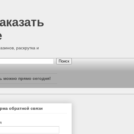
аказать
е
азинов, раскрутка и
ь можно прямо сегодня!
рма обратной связи
я