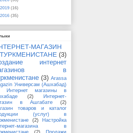
2019
(16)
2016
(35)
лыки
НТЕРНЕТ-МАГАЗИН
 ТУРКМЕНИСТАНЕ
(3)
оздание интернет
магазинов в
уркменистане
(3)
Arassa
gazin Универсам (Ашхабад)
Интернет магазины в
хабаде
(2)
Интернет-
агазин в Ашгабате
(2)
газин товаров и каталог
родукции (услуг) в
ркменистане
(2)
Настройка
нтернет-магазина в
ркменистане
(2)
Продажи