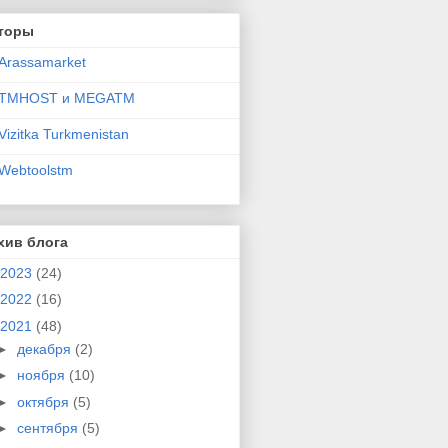
торы
Arassamarket
TMHOST и MEGATM
Vizitka Turkmenistan
Webtoolstm
хив блога
2023
(24)
2022
(16)
2021
(48)
►
декабря
(2)
►
ноября
(10)
►
октября
(5)
►
сентября
(5)