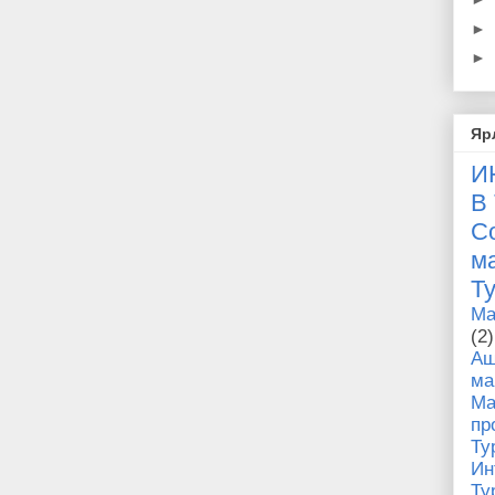
►
►
Яр
И
В
С
Т
Ma
(2)
Аш
м
Ма
п
Ту
И
Ту