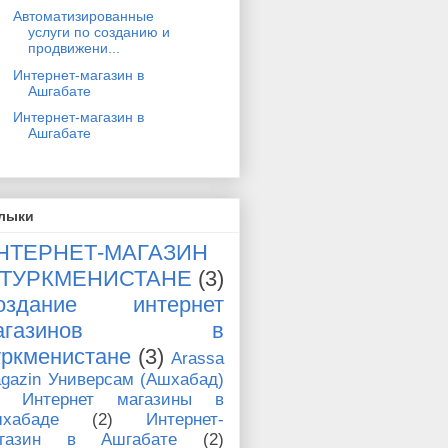
Автоматизированные
услуги по созданию и
продвижени...
Интернет-магазин в
Ашгабате
Интернет-магазин в
Ашгабате
лыки
НТЕРНЕТ-МАГАЗИН
 ТУРКМЕНИСТАНЕ
(3)
оздание интернет
магазинов в
уркменистане
(3)
Arassa
gazin Универсам (Ашхабад)
Интернет магазины в
хабаде
(2)
Интернет-
агазин в Ашгабате
(2)