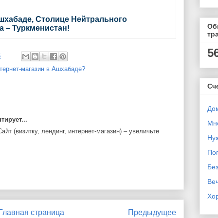
шхабаде, Столице Нейтрального
Об
а – Туркменистан!
тр
5
6
тернет-магазин в Ашхабаде?
Сч
Дом
ирует...
Мн
айт (визитку, лендинг, интернет-магазин) – увеличьте
Ну
Поп
Бе
Ве
Хо
Главная страница
Предыдущее