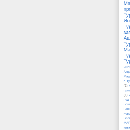
Ма
п
Ту
И
Ту
за
Аш
Ту
М
Ту
Ту
202
Акци
Mag
в Т
(1)
про
(1)
под
Бри
наш
нов
Веб
МАР
кат