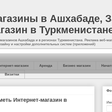
агазины в Ашхабаде, З
газин в Туркменистан
магазинов Ашхабада и в регионах Туркменистана. Реклама веб-маг
изайну и настройки дополнительных систем (приложений)
нтернет-магазин
Аренда
Бизнес магазин
Начат
Визитки
Фо
меть Интернет-магазин в
Им