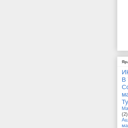
Яр
И
В
С
Т
Ma
(2)
Аш
м