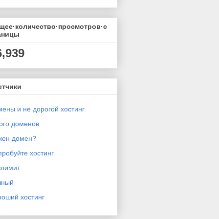
щее·количество·просмотров·с
аницы
6,939
етчики
ены и не дорогой хостинг
ого доменов
жен домен?
робуйте хостинг
злимит
чный
роший хостинг