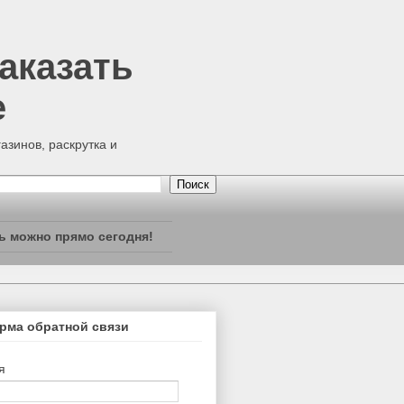
аказать
е
азинов, раскрутка и
ь можно прямо сегодня!
рма обратной связи
я