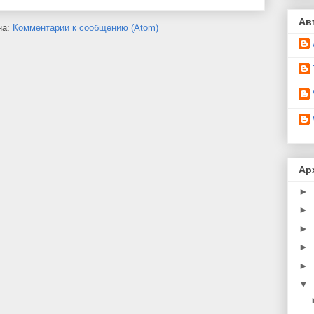
Ав
на:
Комментарии к сообщению (Atom)
Ар
►
►
►
►
►
▼