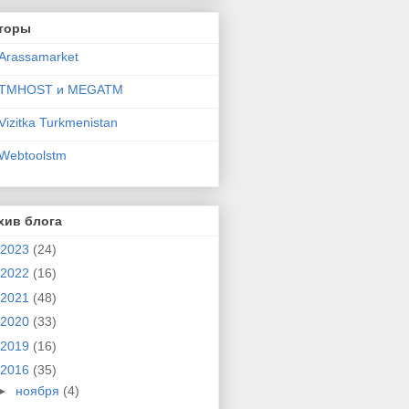
торы
Arassamarket
TMHOST и MEGATM
Vizitka Turkmenistan
Webtoolstm
хив блога
2023
(24)
2022
(16)
2021
(48)
2020
(33)
2019
(16)
2016
(35)
►
ноября
(4)