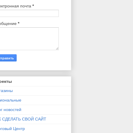
ектронная почта
*
общение
*
оекты
газины
гиональные
г новостей
К СДЕЛАТЬ СВОЙ САЙТ
рговый Центр