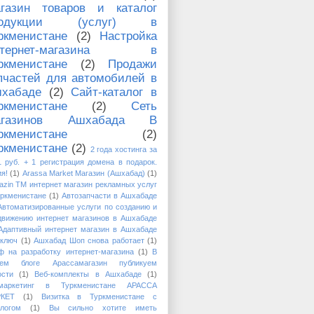
газин товаров и каталог
родукции (услуг) в
ркменистане
(2)
Настройка
нтернет-магазина в
ркменистане
(2)
Продажи
пчастей для автомобилей в
хабаде
(2)
Сайт-каталог в
ркменистане
(2)
Сеть
агазинов Ашхабада В
ркменистане
(2)
ркменистане
(2)
2 года хостинга за
1 руб. + 1 регистрация домена в подарок.
я!
(1)
Arassa Market Магазин (Ашхабад)
(1)
azin TM интернет магазин рекламных услуг
уркменистане
(1)
Автозапчасти в Ашхабаде
Автоматизированные услуги по созданию и
движению интернет магазинов в Ашхабаде
Адаптивный интернет магазин в Ашхабаде
 ключ
(1)
Ашхабад Шоп снова работает
(1)
ф на разработку интернет-магазина
(1)
В
ем блоге Арассамагазин публикуем
ости
(1)
Веб-комплекты в Ашхабаде
(1)
маркетинг в Туркменистане АРАССА
КЕТ
(1)
Визитка в Туркменистане с
алогом
(1)
Вы сильно хотите иметь