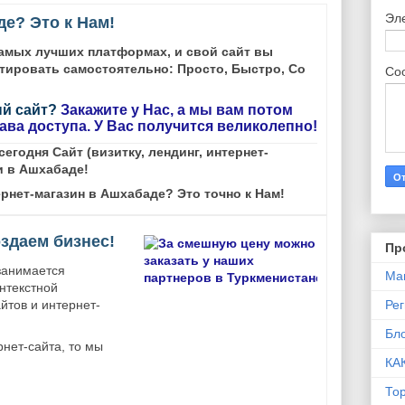
Эл
де? Это к Нам!
самых лучших платформах, и свой сайт вы
тировать самостоятельно: Просто, Быстро, Со
Со
ый сайт?
Закажите у Нас, а мы вам потом
ава доступа. У Вас получится великолепно!
егодня Сайт (визитку, лендинг, интернет-
и в Ашхабаде!
рнет-магазин в Ашхабаде? Это точно к Нам!
здаем бизнес!
Пр
занимается
Ма
нтекстной
Ре
йтов и интернет-
Бло
рнет-сайта, то мы
КА
То